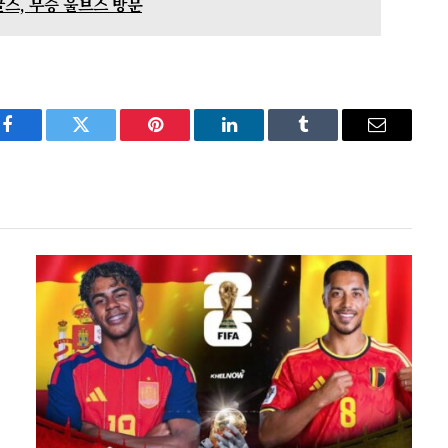
글스, 무승 울브스 방문
Facebook
Twitter
Pinterest
LinkedIn
Tumblr
Email