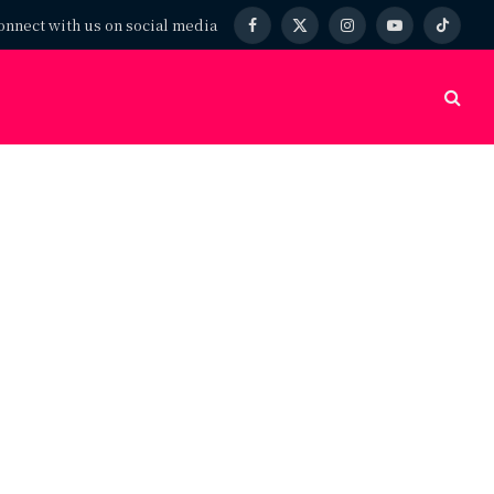
onnect with us on social media
Facebook
X
Instagram
YouTube
TikTok
(Twitter)