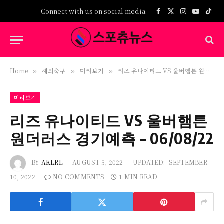
Connect with us on social media
Facebook
X
Instagram
YouTub
TikT
(Twitter)
Home
해외축구
미리보기
리즈 유나이티드 VS 울버햄튼 원더러스 경기예측 – 06/08/22
»
»
»
미리보기
리즈 유나이티드 VS 울버햄튼
원더러스 경기예측 – 06/08/22
BY
AKLRL
AUGUST 5, 2022
UPDATED:
SEPTEMBER
10, 2022
NO COMMENTS
1 MIN READ