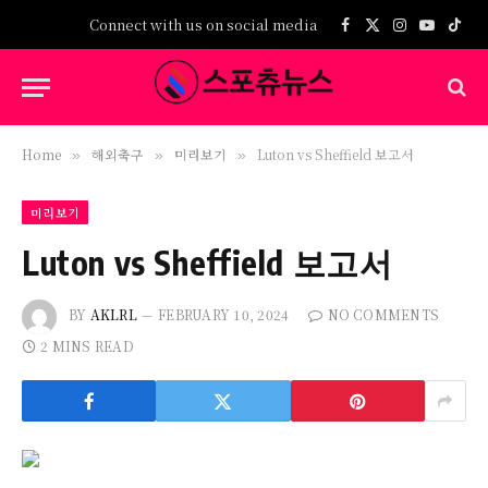
Connect with us on social media
Facebook
X
Instagram
YouTub
TikT
(Twitter)
Home
해외축구
미리보기
Luton vs Sheffield 보고서
»
»
»
미리보기
Luton vs Sheffield 보고서
BY
AKLRL
FEBRUARY 10, 2024
NO COMMENTS
2 MINS READ