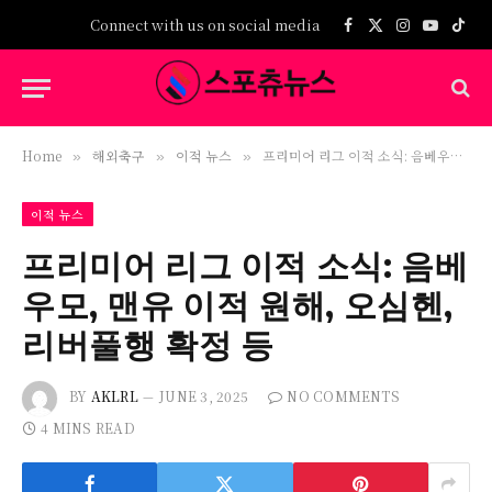
Connect with us on social media
Facebook
X
Instagram
YouTub
TikT
(Twitter)
Home
해외축구
이적 뉴스
프리미어 리그 이적 소식: 음베우모, 맨유 이적 원해, 오심헨, 리버풀행 확정 등
»
»
»
이적 뉴스
프리미어 리그 이적 소식: 음베
우모, 맨유 이적 원해, 오심헨,
리버풀행 확정 등
BY
AKLRL
JUNE 3, 2025
NO COMMENTS
4 MINS READ