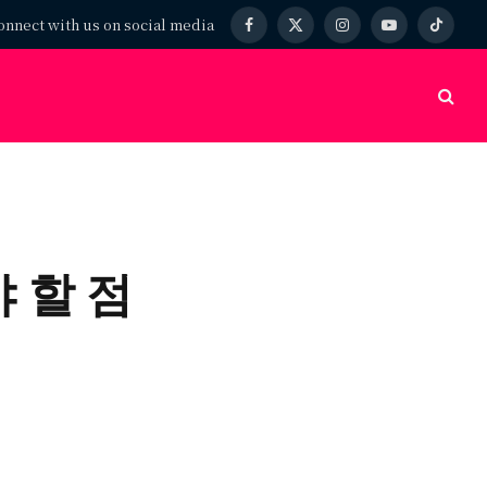
onnect with us on social media
Facebook
X
Instagram
YouTube
TikTok
(Twitter)
 할 점