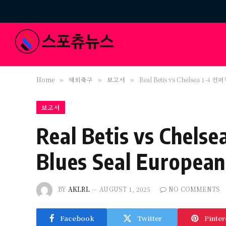
Home
해외축구
보고서
Real Betis vs Chelsea 1-
»
»
»
보고서
Real Betis vs C
Blues Seal Europ
BY
AKLRL
AUGUST 1, 2025
NO COMMENTS
Facebook
Twitter
Pinter