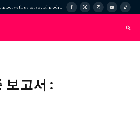
onnect with us on social media
Facebook
X
Instagram
YouTube
TikTok
(Twitter)
최종 보고서 :