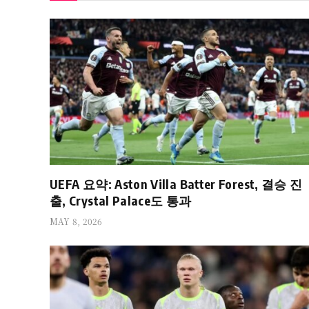
UEFA 요약: Aston Villa Batter Forest, 결승 진
출, Crystal Palace도 통과
MAY 8, 2026