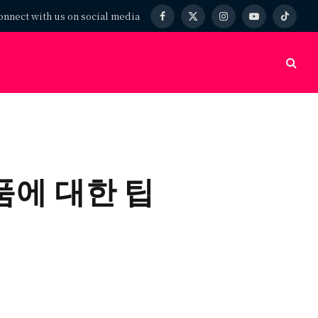
onnect with us on social media
Facebook
X
Instagram
YouTube
TikTok
(Twitter)
WC 비품에 대한 팁