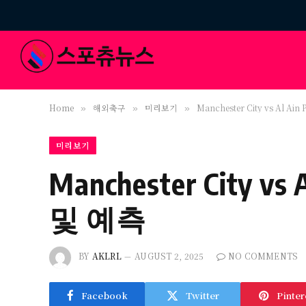
Home
해외축구
미리보기
Manchester City vs Al A
»
»
»
미리보기
Manchester City v
및 예측
BY
AKLRL
AUGUST 2, 2025
NO COMMENTS
Facebook
Twitter
Pinter