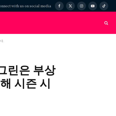
onnect with us on social media
Facebook
X
Instagram
YouTube
TikTok
(Twitter)
다.
 그린은 부상
해 시즌 시