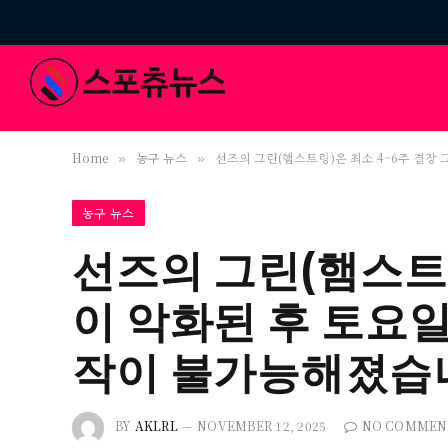
Home
농구 뉴스
선즈의 그린(햄스트링)은 최소 4~6주 결장
»
»
농구 뉴스
선즈의 그린(햄스트링
이 악화된 후 토요일
작이 불가능해졌습
BY
AKLRL
NOVEMBER 12, 2025
NO COMMEN