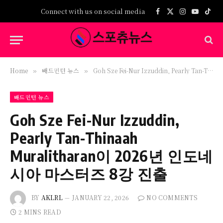
Connect with us on social media
Facebook
X
Instagram
YouTub
TikT
(Twitter)
Home
배드민턴 뉴스
Goh Sze Fei-Nur Izzuddin, Pearly Tan-Thinaah Muralitharan이 2026년 인도네시아 마스터즈 8강 진출
»
»
배드민턴 뉴스
Goh Sze Fei-Nur Izzuddin,
Pearly Tan-Thinaah
Muralitharan이 2026년 인도네
시아 마스터즈 8강 진출
BY
AKLRL
JANUARY 22, 2026
NO COMMENTS
2 MINS READ