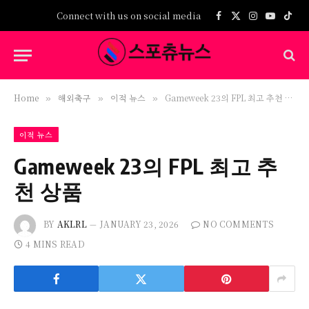
Connect with us on social media
Facebook
X
Instagram
YouTub
TikT
(Twitter)
Home
해외축구
이적 뉴스
Gameweek 23의 FPL 최고 추천 상품
»
»
»
이적 뉴스
Gameweek 23의 FPL 최고 추
천 상품
BY
AKLRL
JANUARY 23, 2026
NO COMMENTS
4 MINS READ