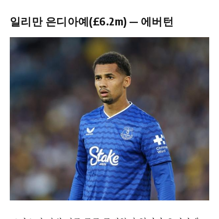
일리만 은디아예(£6.2m) — 에버턴