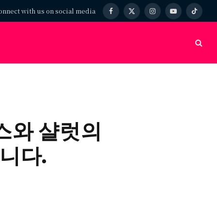
onnect with us on social media
Facebook
X
Instagram
YouTube
TikTok
(Twitter)
스와 샬럿의
니다.