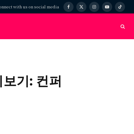
onnect with us on social media
Facebook
X
Instagram
YouTube
TikTok
(Twitter)
리보기: 컨퍼