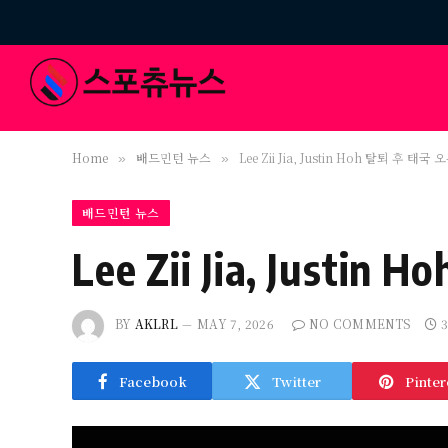
Home
배드민턴 뉴스
Lee Zii Jia, Justin Hoh 탈퇴 후 태
»
»
배드민턴 뉴스
Lee Zii Jia, Jus
BY
AKLRL
MAY 7, 2026
NO COMMENTS
Facebook
Twitter
Pinter