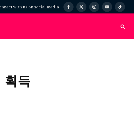
onnect with us on social media
Facebook
X
Instagram
YouTube
TikTok
(Twitter)
자리 획득