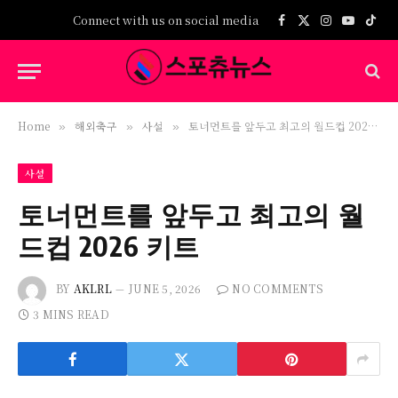
Connect with us on social media
Facebook
X
Instagram
YouTub
TikT
(Twitter)
Home
해외축구
사설
토너먼트를 앞두고 최고의 월드컵 2026 키트
»
»
»
사설
토너먼트를 앞두고 최고의 월
드컵 2026 키트
BY
AKLRL
JUNE 5, 2026
NO COMMENTS
3 MINS READ