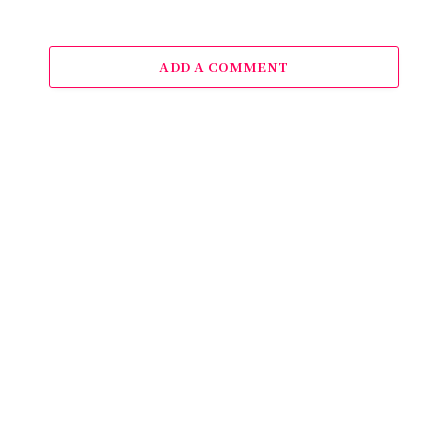
ADD A COMMENT
해외축구
농구 뉴스
배드민턴 뉴스
야구 뉴스
© 2026 seupocheunyuseu.com