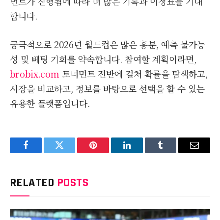
먼트가 진행됨에 따라 더 많은 기록과 이정표를 기대
합니다.
궁극적으로 2026년 월드컵은 많은 흥분, 예측 불가능
성 및 베팅 기회를 약속합니다. 참여할 계획이라면,
brobix.com
토너먼트 전반에 걸쳐 확률을 탐색하고,
시장을 비교하고, 정보를 바탕으로 선택을 할 수 있는
유용한 플랫폼입니다.
Facebook
Twitter
Pinterest
LinkedIn
Tumblr
Email
RELATED
POSTS