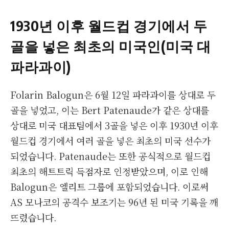
1930년 이후 월드컵 경기에서 두
골을 넣은 최초의 미국인(미국 대
파라과이)
Folarin Balogun은 6월 12일 파라과이를 상대로 두
골을 넣었고, 이는 Bert Patenaude가 같은 상대를
상대로 미국 대표팀에서 3골을 넣은 이후 1930년 이후
월드컵 경기에서 여러 골을 넣은 최초의 미국 선수가
되었습니다. Patenaude는 또한 공식적으로 월드컵
최초의 해트트릭 득점자로 인정받았으며, 이로 인해
Balogun은 엘리트 그룹에 포함되었습니다. 이로써
AS 모나코의 공격수 보조기는 96년 된 미국 기록을 깨
뜨렸습니다.