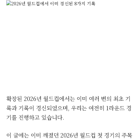
확장된 2026년 월드컵에서는 이미 여러 번의 최초 기
록과 기록이 경신되었으며, 우리는 여전히 1라운드 경
기를 진행하고 있습니다.
이 글에는 이미 깨졌던 2026년 월드컵 첫 경기의 주목