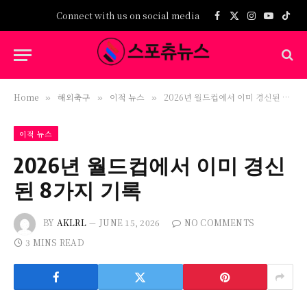
Connect with us on social media
Facebook
X
Instagram
YouTub
TikT
(Twitter)
Home
해외축구
이적 뉴스
2026년 월드컵에서 이미 경신된 8가지 기록
»
»
»
이적 뉴스
2026년 월드컵에서 이미 경신
된 8가지 기록
BY
AKLRL
JUNE 15, 2026
NO COMMENTS
3 MINS READ