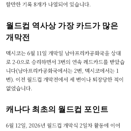
할만한 기록 8개가 나열되어 있습니다.
월드컵 역사상 가장 카드가 많은
개막전
멕시코는 6월 11일 개막일 남아프리카공화국을 상대
로 2-0으로 승리하면서 3번의 연속 레드카드를 받았습
니다(남아프리카공화국에서는 2번, 멕시코에서는 1
번). 이전 월드컵 개막전에서 세 번이나 퇴장당한 적이
없었습니다.
캐나다 최초의 월드컵 포인트
6월 12일, 2026년 월드컵 개막식 2일차 활동에 이어