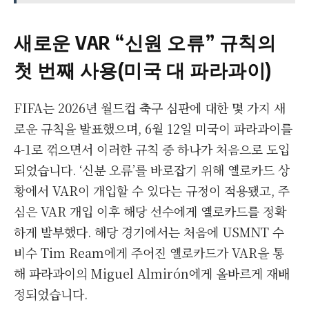
새로운 VAR “신원 오류” 규칙의
첫 번째 사용(미국 대 파라과이)
FIFA는 2026년 월드컵 축구 심판에 대한 몇 가지 새
로운 규칙을 발표했으며, 6월 12일 미국이 파라과이를
4-1로 꺾으면서 이러한 규칙 중 하나가 처음으로 도입
되었습니다. ‘신분 오류’를 바로잡기 위해 옐로카드 상
황에서 VAR이 개입할 수 있다는 규정이 적용됐고, 주
심은 VAR 개입 이후 해당 선수에게 옐로카드를 정확
하게 발부했다. 해당 경기에서는 처음에 USMNT 수
비수 Tim Ream에게 주어진 옐로카드가 VAR을 통
해 파라과이의 Miguel Almirón에게 올바르게 재배
정되었습니다.