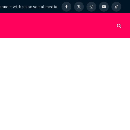
onnect with us on social media
Facebook
X
Instagram
YouTube
TikTok
(Twitter)