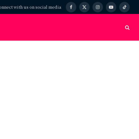
onnect with us on social media
Facebook
X
Instagram
YouTube
TikTok
(Twitter)