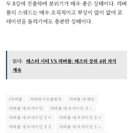
두 8강에 진출하며 분위기가 매우 좋은 상태이다. 리버
풀의 스쿼드는 매우 조직적이고 부상이 많이 없어 로
테이션을 돌리기에도 충분한 상태이다.
읽다:
레스터 시티 VS 리버풀: 레즈의 상위 4위 차지
계속
f리버풀
리버웨이브풀빌라
리버풀 대 맨유
리버풀 대 브라이턴
리버풀 대 브라이턴 ㅐㄴ
리버풀 대 브라이턴 ㅐㄹ
리버풀 대 브라이턴 ㅐㅁ
리버풀 대 브라이턴 ㅐㅔ
리버풀 대 브라이턴 ㅓㄴ