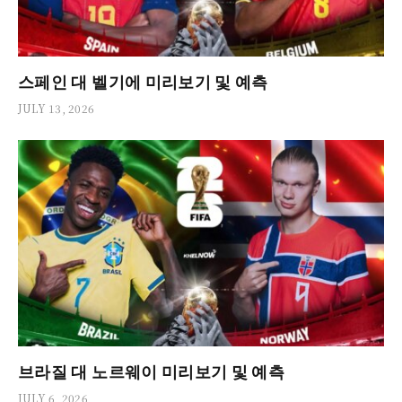
스페인 대 벨기에 미리보기 및 예측
JULY 13, 2026
브라질 대 노르웨이 미리보기 및 예측
JULY 6, 2026