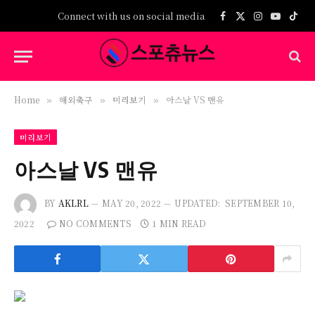
Connect with us on social media
Facebook
X
Instagram
YouTub
TikT
(Twitter)
Home
해외축구
미리보기
아스날 VS 맨유
»
»
»
미리보기
아스날 VS 맨유
BY
AKLRL
MAY 20, 2022
UPDATED:
SEPTEMBER 10,
2022
NO COMMENTS
1 MIN READ