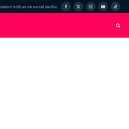
onnect with us on social media
Facebook
X
Instagram
YouTube
TikTok
(Twitter)