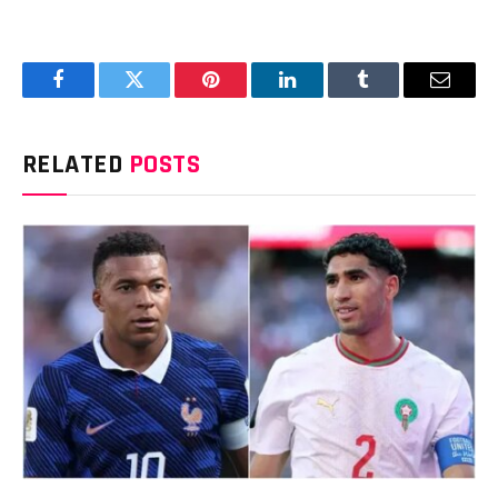
Facebook
Twitter
Pinterest
LinkedIn
Tumblr
Email
RELATED
POSTS