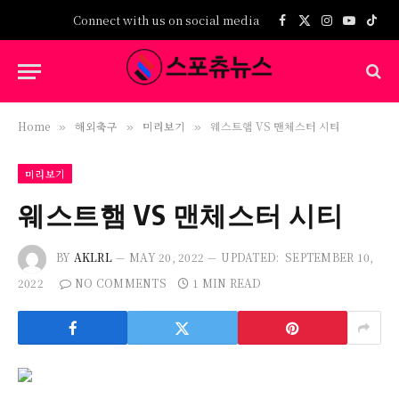
Connect with us on social media
Facebook
X
Instagram
YouTub
TikT
(Twitter)
Home
해외축구
미리보기
웨스트햄 VS 맨체스터 시티
»
»
»
미리보기
웨스트햄 VS 맨체스터 시티
BY
AKLRL
MAY 20, 2022
UPDATED:
SEPTEMBER 10,
2022
NO COMMENTS
1 MIN READ