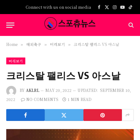
Connect with us on social media
Facebook
X
Instagram
YouTub
TikT
(Twitter)
Home
해외축구
미리보기
크리스탈 팰리스 VS 아스날
»
»
»
미리보기
크리스탈 팰리스 VS 아스날
BY
AKLRL
MAY 20, 2022
UPDATED:
SEPTEMBER 10,
2022
NO COMMENTS
1 MIN READ