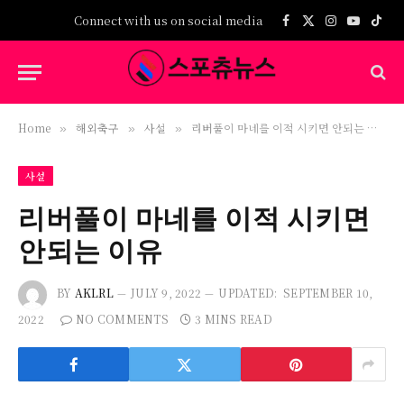
Connect with us on social media
Facebook
X
Instagram
YouTub
TikT
(Twitter)
Home
해외축구
사설
리버풀이 마네를 이적 시키면 안되는 이유
»
»
»
사설
리버풀이 마네를 이적 시키면
안되는 이유
BY
AKLRL
JULY 9, 2022
UPDATED:
SEPTEMBER 10,
2022
NO COMMENTS
3 MINS READ