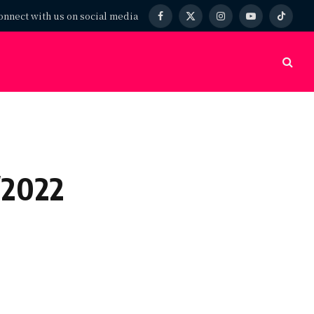
onnect with us on social media
Facebook
X
Instagram
YouTube
TikTok
(Twitter)
2022