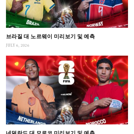
브라질 대 노르웨이 미리보기 및 예측
JULY 6, 2026
네덜란드 대 모로코 미리보기 및 예측