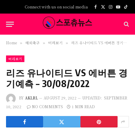
Connect with us on social media
Facebook
X
Instagram
YouTub
TikT
(Twitter)
Home
해외축구
미리보기
리즈 유나이티드 VS 에버튼 경기예측 – 30/08/2022
»
»
»
미리보기
리즈 유나이티드 VS 에버튼 경
기예측 – 30/08/2022
BY
AKLRL
AUGUST 29, 2022
UPDATED:
SEPTEMBER
10, 2022
NO COMMENTS
1 MIN READ