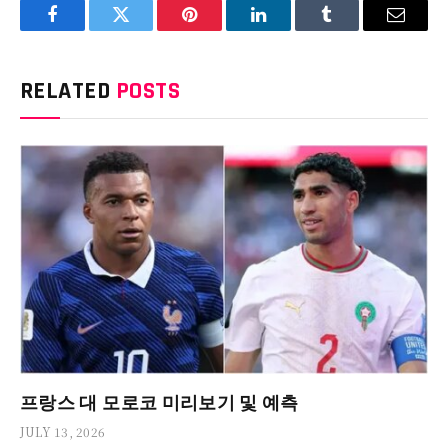
Facebook
Twitter
Pinterest
LinkedIn
Tumblr
Email
RELATED
POSTS
프랑스 대 모로코 미리보기 및 예측
JULY 13, 2026