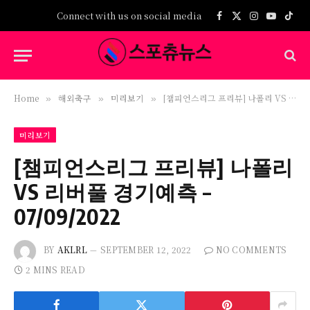
Connect with us on social media
Facebook
X
Instagram
YouTub
TikT
(Twitter)
Home
해외축구
미리보기
[챔피언스리그 프리뷰] 나폴리 VS 리버풀 경기예측 – 07/09/2022
»
»
»
미리보기
[챔피언스리그 프리뷰] 나폴리
VS 리버풀 경기예측 –
07/09/2022
BY
AKLRL
SEPTEMBER 12, 2022
NO COMMENTS
2 MINS READ