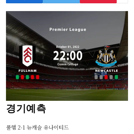
경기예측
풀햄 2-1 뉴캐슬 유나이티드