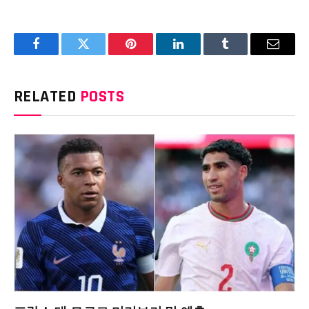
Facebook
Twitter
Pinterest
LinkedIn
Tumblr
Email
RELATED
POSTS