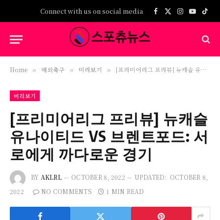
Connect with us on social media
Facebook
X
Instagram
YouTub
TikT
(Twitter)
Home
해외축구
미리보기
[프리미어리그 프리뷰] 뉴캐슬 유나이티드 VS 브렌트포드: 서로에게 까다로운 경기
»
»
»
미리보기
[프리미어리그 프리뷰] 뉴캐슬
유나이티드 VS 브렌트포드: 서
로에게 까다로운 경기
BY
AKLRL
OCTOBER 8, 2022
UPDATED:
OCTOBER 8,
2022
NO COMMENTS
1 MIN READ