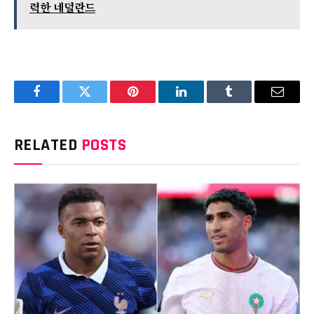
력한 네덜란드
Facebook
Twitter
Pinterest
LinkedIn
Tumblr
Email
RELATED
POSTS