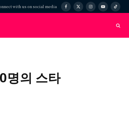
onnect with us on social media
Facebook
X
Instagram
YouTube
TikTok
(Twitter)
10명의 스타