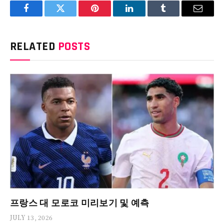
Facebook
Twitter
Pinterest
LinkedIn
Tumblr
Email
RELATED
POSTS
프랑스 대 모로코 미리보기 및 예측
JULY 13, 2026