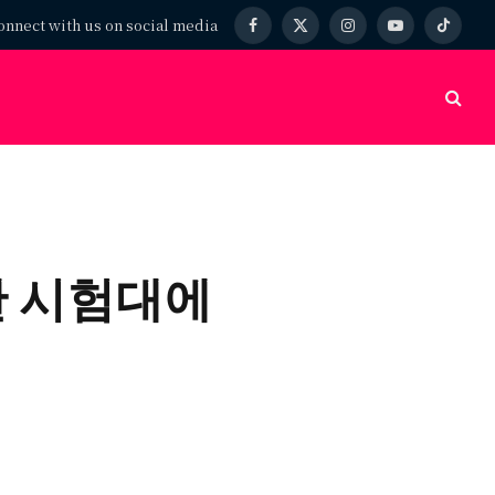
onnect with us on social media
Facebook
X
Instagram
YouTube
TikTok
(Twitter)
한 시험대에