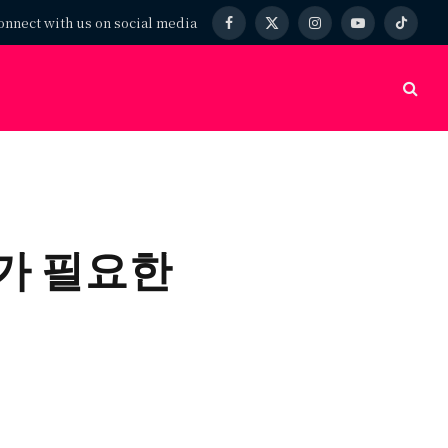
onnect with us on social media
Facebook
X
Instagram
YouTube
TikTok
(Twitter)
리가 필요한