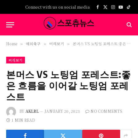
Connect with us on social media
Facebook
X
Instagram
YouTub
TikT
(Twitter)
Home
해외축구
미리보기
본머스 VS 노팅엄 포레스트:좋은 흐름을 이어갈 노팅엄 포레스트
»
»
»
미리보기
본머스 VS 노팅엄 포레스트:좋
은 흐름을 이어갈 노팅엄 포레
스트
BY
AKLRL
JANUARY 20, 2023
NO COMMENTS
1 MIN READ