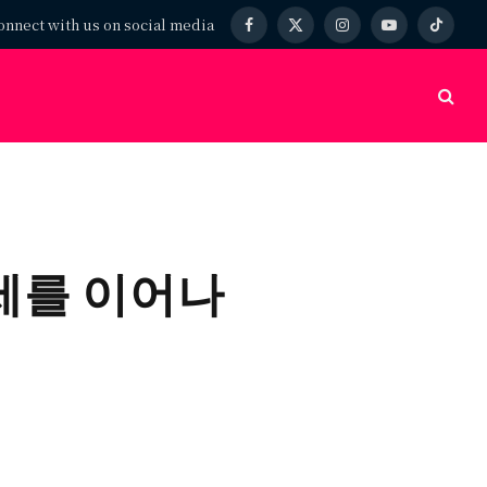
onnect with us on social media
Facebook
X
Instagram
YouTube
TikTok
(Twitter)
세를 이어나