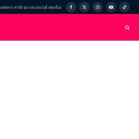
onnect with us on social media
Facebook
X
Instagram
YouTube
TikTok
(Twitter)