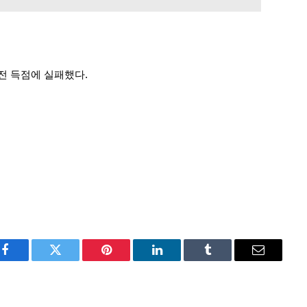
반전 득점에 실패했다.
Facebook
Twitter
Pinterest
LinkedIn
Tumblr
Email