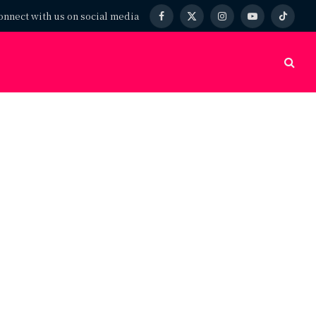
onnect with us on social media
Facebook
X
Instagram
YouTube
TikTok
(Twitter)