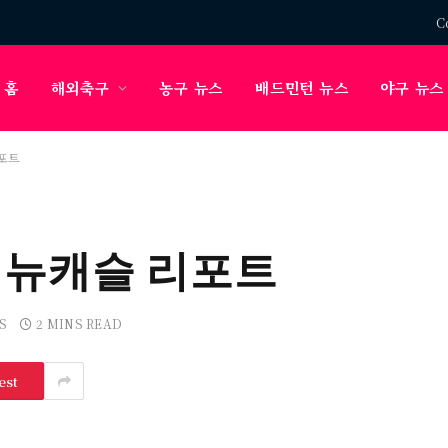
C
홈
해외축구
농구 뉴스
배드민턴 뉴스
야구 뉴스
포트
 뉴캐슬 리포트
S
2 MINS READ
est