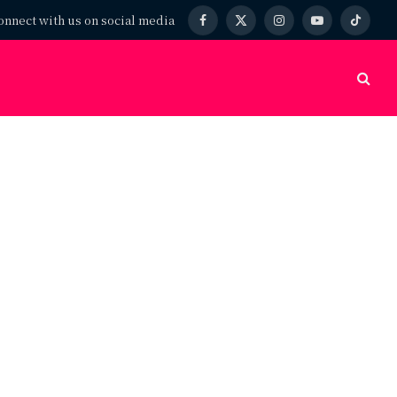
onnect with us on social media
Facebook
X
Instagram
YouTube
TikTok
(Twitter)