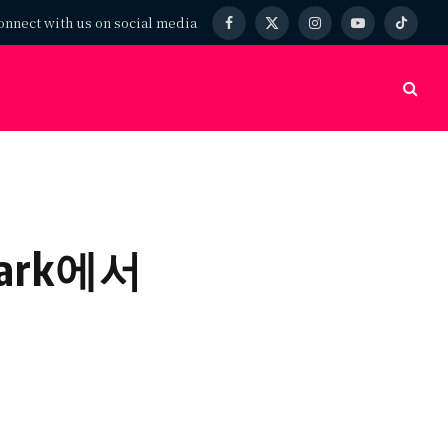
onnect with us on social media
Facebook
X
Instagram
YouTube
TikTok
(Twitter)
Park에서