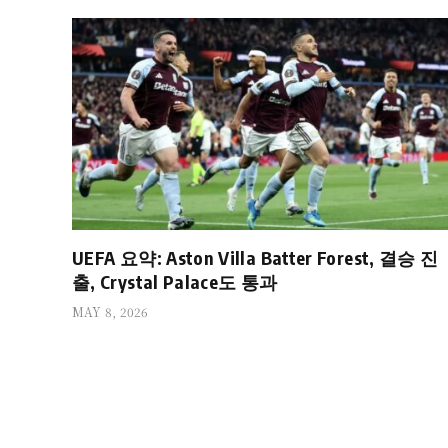
UEFA 요약: Aston Villa Batter Forest, 결승 진
출, Crystal Palace도 통과
MAY 8, 2026