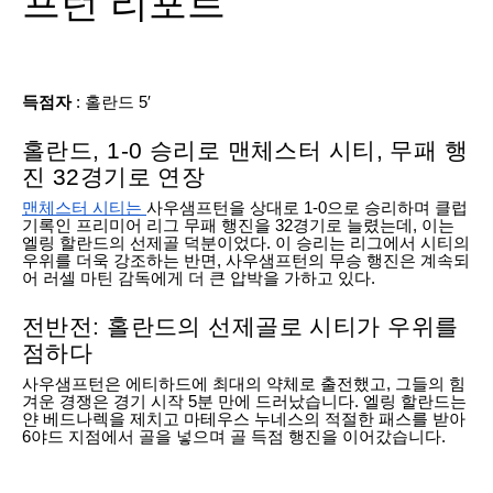
프턴 리포트
득점자
: 홀란드 5′
홀란드, 1-0 승리로 맨체스터 시티, 무패 행
진 32경기로 연장
맨체스터 시티는
사우샘프턴을 상대로 1-0으로 승리하며 클럽
기록인 프리미어 리그 무패 행진을 32경기로 늘렸는데, 이는
엘링 할란드의 선제골 덕분이었다. 이 승리는 리그에서 시티의
우위를 더욱 강조하는 반면, 사우샘프턴의 무승 행진은 계속되
어 러셀 마틴 감독에게 더 큰 압박을 가하고 있다.
전반전: 홀란드의 선제골로 시티가 우위를
점하다
사우샘프턴은 에티하드에 최대의 약체로 출전했고, 그들의 힘
겨운 경쟁은 경기 시작 5분 만에 드러났습니다. 엘링 할란드는
얀 베드나렉을 제치고 마테우스 누네스의 적절한 패스를 받아
6야드 지점에서 골을 넣으며 골 득점 행진을 이어갔습니다.