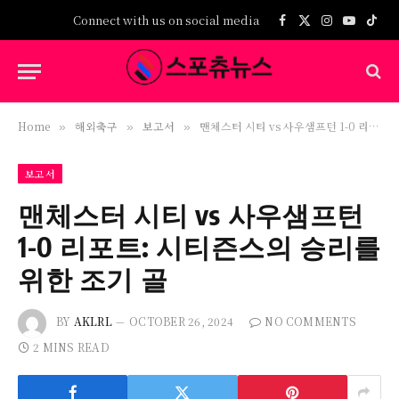
Connect with us on social media
Facebook
X
Instagram
YouTub
TikT
(Twitter)
Home
해외축구
보고서
맨체스터 시티 vs 사우샘프턴 1-0 리포트: 시티즌스의 승리를 위한 조기 골
»
»
»
보고서
맨체스터 시티 vs 사우샘프턴
1-0 리포트: 시티즌스의 승리를
위한 조기 골
BY
AKLRL
OCTOBER 26, 2024
NO COMMENTS
2 MINS READ