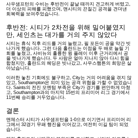
사우샘프턴의 수비는 후반전이 끝날 때까지 견고하게 버텼고,
더 이상의 피해를 피했으며, 맨시티의 끈질긴 공격을 견뎌낸
회복력을 보여주었습니다.
후반전: 시티가 2차전을 위해 밀어붙였지
만, 세인츠는 대가를 거의 주지 않았다
시티는 휴식 직후 리드를 거의 늘렸고, 필 포든이 공을 약간 빗
나가게 했습니다. 그런 다음 홀란드는 이점을 두 배로 늘릴 기
회를 놓쳤고, 사비뉴의 훌륭한 윙 플레이 이후 근거리에서 공
을 빗나가게 했습니다. 두 사람은 얼마 지나지 않아 다시 힘을
합쳤지만, 홀란드의 헤딩은 빗나갔고, 사우스햄튼의 희망은 살
아났습니다.
이러한 놓친 기회에도 불구하고, City는 거의 어려움을 겪지 않
았고, Southampton은 의미 있는 공격 위협을 가할 수 없었습니
다. Saints의 전진 모멘텀 부족은 City가 경기를 편안하게 마쳤
고, Southampton과의 마지막 15번의 프리미어 리그 경기에서
11번째 승리를 거두었습니다.
결론
맨체스터 시티가 사우샘프턴을 1-0으로 이기면서 프리미어 리
그에서 32경기 무패 행진을 이어갔고, 여전히 이길 팀이 되었
습니다.