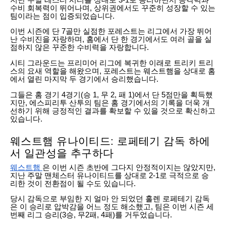
수비 회복력이 뛰어나며, 상위권에서도 꾸준히 성장할 수 있는
팀이라는 점이 입증되었습니다.
이번 시즌에 단 7골만 실점한 포레스트는 리그에서 가장 뛰어
난 수비진을 자랑하며, 홈에서 단 한 경기에서도 여러 골을 실
점하지 않은 꾸준한 수비력을 자랑합니다.
시티 그라운드는 프리미어 리그에 복귀한 이래로 트리키 트리
스의 요새 역할을 해왔으며, 포레스트는 웨스트햄을 상대로 홈
에서 열린 마지막 두 경기에서 승리했습니다.
그들은 홈 경기 4경기(승 1, 무 2, 패 1)에서 단 5점만을 획득했
지만, 에스피리투 산투의 팀은 홈 경기에서의 기록을 더욱 개
선하기 위해 긍정적인 결과를 확보할 수 있을 것으로 확신하고
있습니다.
웨스트햄 유나이티드: 로페테기 감독 하에
서 일관성을 추구하다
웨스트햄
은 이번 시즌 초반에 그다지 안정적이지는 않았지만,
지난 주말 맨체스터 유나이티드를 상대로 2-1로 극적으로 승
리한 것이 전환점이 될 수도 있습니다.
당시 감독으로 부임한 지 얼마 안 되었던 훌렌 로페테기 감독
은 이 승리로 압박감을 어느 정도 해소했고, 팀은 이번 시즌 세
번째 리그 승리(3승, 무2패, 4패)를 거두었습니다.