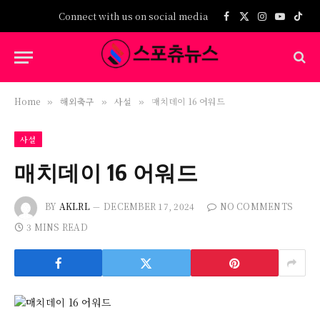
Connect with us on social media
Facebook
X
Instagram
YouTub
TikT
(Twitter)
Home
해외축구
사설
매치데이 16 어워드
»
»
»
사설
매치데이 16 어워드
BY
AKLRL
DECEMBER 17, 2024
NO COMMENTS
3 MINS READ