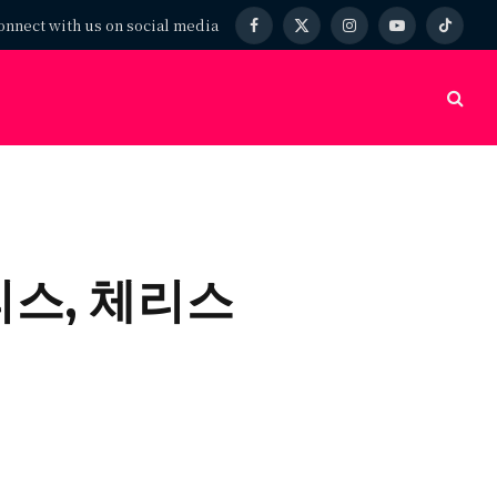
onnect with us on social media
Facebook
X
Instagram
YouTube
TikTok
(Twitter)
리스, 체리스