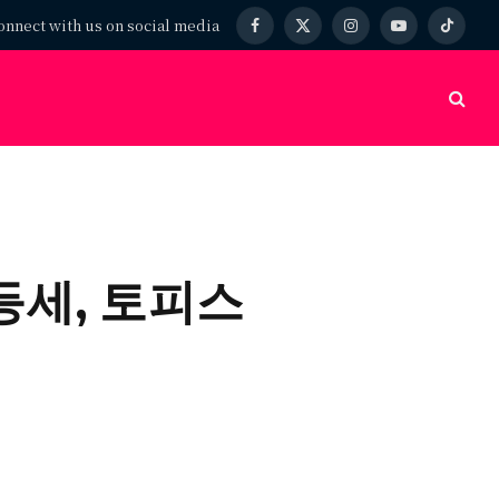
onnect with us on social media
Facebook
X
Instagram
YouTube
TikTok
(Twitter)
반등세, 토피스