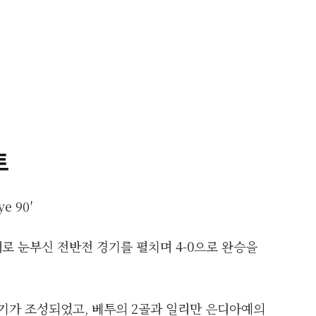
트
ye 90′
로 눈부신 전반전 경기를 펼치며 4-0으로 완승을
위기가 조성되었고, 베투의 2골과 일리만 은디아예의