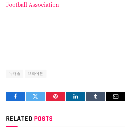
Football Association
뉴캐슬
브라이튼
Facebook
Twitter
Pinterest
LinkedIn
Tumblr
Email
RELATED
POSTS