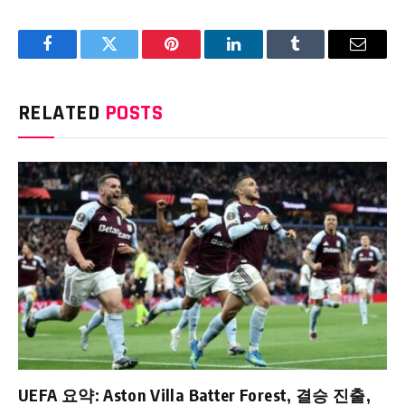
Facebook
Twitter
Pinterest
LinkedIn
Tumblr
Email
RELATED
POSTS
UEFA 요약: Aston Villa Batter Forest, 결승 진출,