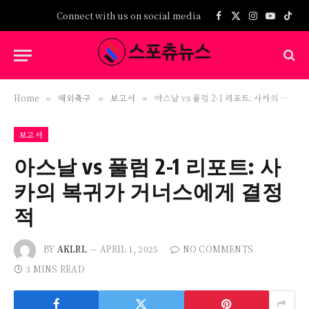
Connect with us on social media
Facebook
X
Instagram
YouTub
TikT
(Twitter)
Home
해외축구
보고서
아스날 vs 풀럼 2-1 리포트: 사카의 복귀가 거너스에게 결정적
»
»
»
보고서
아스날 vs 풀럼 2-1 리포트: 사
카의 복귀가 거너스에게 결정
적
BY
AKLRL
APRIL 1, 2025
NO COMMENTS
3 MINS READ