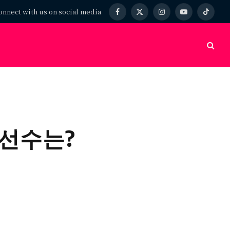
onnect with us on social media
Facebook
X
Instagram
YouTube
TikTok
(Twitter)
 선수는?