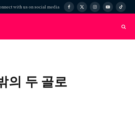
onnect with us on social media
Facebook
X
Instagram
YouTube
TikTok
(Twitter)
 밖의 두 골로