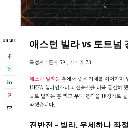
애스턴 빌라 vs 토트넘
SHARE
득점자 : 콘사 59′, 카마라 73′
애스턴 빌라는
홈에서 좋은 기세를 이어가며 
UEFA 챔피언스리그 진출권을 더욱 굳건히 
골로 빌라는 홈 리그 무패 행진을 18경기로 
약했습니다.
전반전 – 빌라, 우세하나 좌